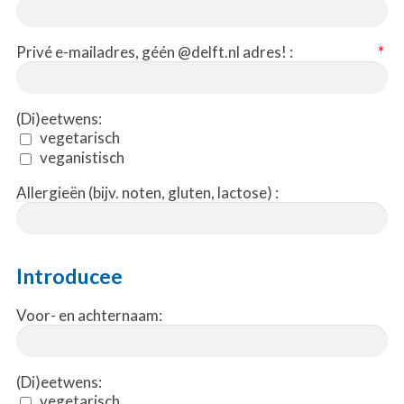
Privé e-mailadres, géén @delft.nl adres! :
*
(Di)eetwens:
vegetarisch
veganistisch
Allergieën (bijv. noten, gluten, lactose) :
Introducee
Voor- en achternaam:
(Di)eetwens:
vegetarisch